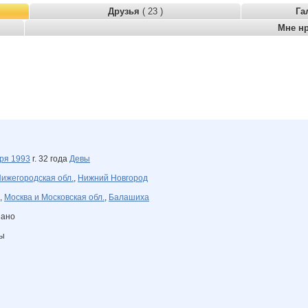
Друзья
( 23 )
Га
Мне н
бря
1993
г. 32 года
Девы
ижегородская обл.
,
Нижний Новгород
,
Москва и Московская обл.
,
Балашиха
зано
ны