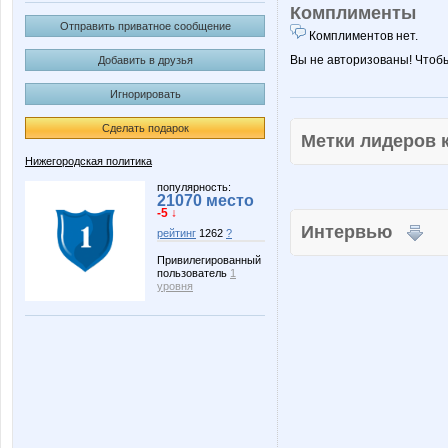
Комплименты
Отправить приватное сообщение
Комплиментов нет.
Вы не авторизованы! Чтоб
Добавить в друзья
Игнорировать
Сделать подарок
Метки лидеров
Нижегородская политика
популярность:
21070 место
-5 ↓
Интервью
рейтинг
1262
?
Привилегированный
пользователь
1
уровня