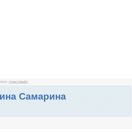
статус
«трастовый»
ина Самарина