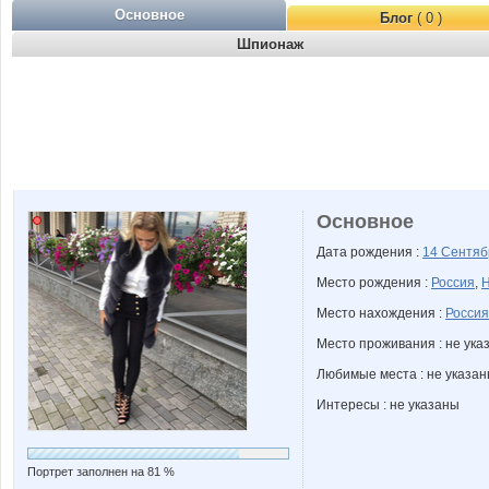
Основное
Блог
( 0 )
Шпионаж
Основное
Дата рождения :
14 Сентя
Место рождения :
Россия
,
Н
Место нахождения :
Россия
Место проживания : не ука
Любимые места : не указа
Интересы : не указаны
Портрет заполнен на 81 %