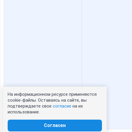
На информационном ресурсе применяются
Статистика портрета:
cookie-файлы. Оставаясь на сайте, вы
подтверждаете свое
согласие
на их
сейчас просматривают портрет - 0
использование.
зарегистрированные пользователи
посетившие портрет за 7 дней - 0
Согласен